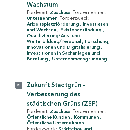
Wachstum
Förderart:
Zuschuss
Fördernehmer:
Unternehmen
Förderzweck:
Arbeitsplatzförderung
Investieren
und Wachsen
Existenzgründung
Qualifizierung/Aus- und
Weiterbildung/Personal
Forschung,
Innovationen und Digitalisierung
Investitionen in Sachanlagen und
Beratung
Unternehmensgründung
Zukunft Stadtgrün -
Verbesserung des
städtischen Grüns (ZSP)
Förderart:
Zuschuss
Fördernehmer:
Öffentliche Kunden
Kommunen
Öffentliche Unternehmen
Förderzweck:
Städtebau und