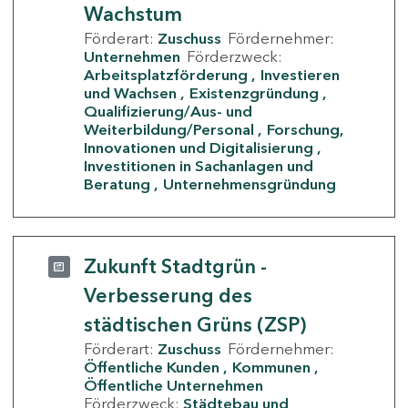
Wachstum
Förderart:
Zuschuss
Fördernehmer:
Unternehmen
Förderzweck:
Arbeitsplatzförderung
Investieren
und Wachsen
Existenzgründung
Qualifizierung/Aus- und
Weiterbildung/Personal
Forschung,
Innovationen und Digitalisierung
Investitionen in Sachanlagen und
Beratung
Unternehmensgründung
Zukunft Stadtgrün -
Verbesserung des
städtischen Grüns (ZSP)
Förderart:
Zuschuss
Fördernehmer:
Öffentliche Kunden
Kommunen
Öffentliche Unternehmen
Förderzweck:
Städtebau und