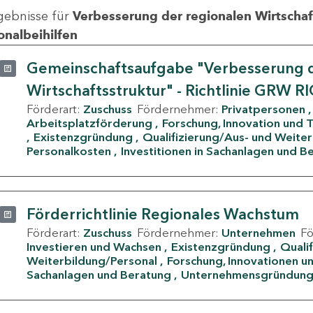
gebnisse für
Verbesserung der regionalen Wirtschafts
onalbeihilfen
Gemeinschaftsaufgabe "Verbesserung d
Wirtschaftsstruktur" - Richtlinie GRW R
Förderart:
Zuschuss
Fördernehmer:
Privatpersonen
Arbeitsplatzförderung
Forschung, Innovation und 
Existenzgründung
Qualifizierung/Aus- und Weite
Personalkosten
Investitionen in Sachanlagen und B
Förderrichtlinie Regionales Wachstum
Förderart:
Zuschuss
Fördernehmer:
Unternehmen
F
Investieren und Wachsen
Existenzgründung
Quali
Weiterbildung/Personal
Forschung, Innovationen un
Sachanlagen und Beratung
Unternehmensgründun