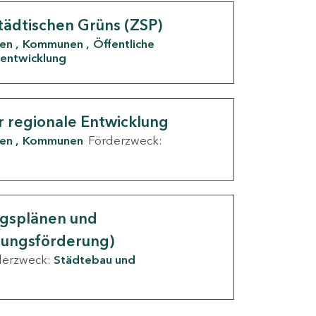
tädtischen Grüns (ZSP)
den
Kommunen
Öffentliche
entwicklung
r regionale Entwicklung
den
Kommunen
Förderzweck:
ngsplänen und
nungsförderung)
derzweck:
Städtebau und