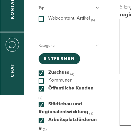
KONTAKT
5 Er
Typ
gen
regi
Webcontent, Artikel
n
(5)
Kategorie
ENTFERNEN
CHAT
icecenter
Zuschuss
(4)
Kommunen
(3)
Öffentliche Kunden
taktformular
(3)
Städtebau und
Regionalentwicklung
(3)
Arbeitsplatzförderun
erportal
g
(2)