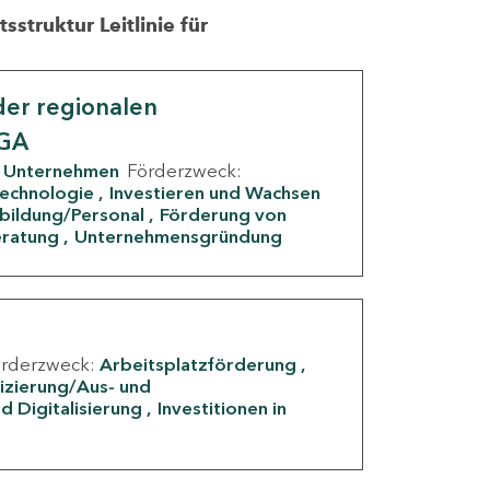
struktur Leitlinie für
er regionalen
IGA
Unternehmen
Förderzweck:
Technologie
Investieren und Wachsen
rbildung/Personal
Förderung von
eratung
Unternehmensgründung
örderzweck:
Arbeitsplatzförderung
fizierung/Aus- und
d Digitalisierung
Investitionen in
g