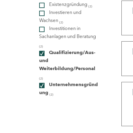
Existenzgründung
(2)
Investieren und
ndorte
Wachsen
(2)
Investitionen in
Sachanlagen und Beratung
(2)
Qualifizierung/Aus-
und
Weiterbildung/Personal
(2)
Unternehmensgründ
ung
(2)