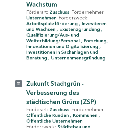
Wachstum
Förderart:
Zuschuss
Fördernehmer:
Unternehmen
Förderzweck:
Arbeitsplatzförderung
Investieren
und Wachsen
Existenzgründung
Qualifizierung/Aus- und
Weiterbildung/Personal
Forschung,
Innovationen und Digitalisierung
Investitionen in Sachanlagen und
Beratung
Unternehmensgründung
Zukunft Stadtgrün -
Verbesserung des
städtischen Grüns (ZSP)
Förderart:
Zuschuss
Fördernehmer:
Öffentliche Kunden
Kommunen
Öffentliche Unternehmen
Förderzweck:
Städtebau und