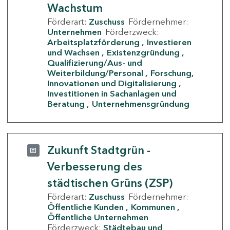
Wachstum
Förderart:
Zuschuss
Fördernehmer:
Unternehmen
Förderzweck:
Arbeitsplatzförderung
Investieren
und Wachsen
Existenzgründung
Qualifizierung/Aus- und
Weiterbildung/Personal
Forschung,
Innovationen und Digitalisierung
Investitionen in Sachanlagen und
Beratung
Unternehmensgründung
Zukunft Stadtgrün -
Verbesserung des
städtischen Grüns (ZSP)
Förderart:
Zuschuss
Fördernehmer:
Öffentliche Kunden
Kommunen
Öffentliche Unternehmen
Förderzweck:
Städtebau und