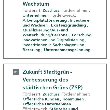
Wachstum
Förderart:
Zuschuss
Fördernehmer:
Unternehmen
Förderzweck:
Arbeitsplatzförderung
Investieren
und Wachsen
Existenzgründung
Qualifizierung/Aus- und
Weiterbildung/Personal
Forschung,
Innovationen und Digitalisierung
Investitionen in Sachanlagen und
Beratung
Unternehmensgründung
Zukunft Stadtgrün -
Verbesserung des
städtischen Grüns (ZSP)
Förderart:
Zuschuss
Fördernehmer:
Öffentliche Kunden
Kommunen
Öffentliche Unternehmen
Förderzweck:
Städtebau und