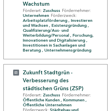
Wachstum
Förderart:
Zuschuss
Fördernehmer:
Unternehmen
Förderzweck:
Arbeitsplatzförderung
Investieren
und Wachsen
Existenzgründung
Qualifizierung/Aus- und
Weiterbildung/Personal
Forschung,
Innovationen und Digitalisierung
Investitionen in Sachanlagen und
Beratung
Unternehmensgründung
Zukunft Stadtgrün -
Verbesserung des
städtischen Grüns (ZSP)
Förderart:
Zuschuss
Fördernehmer:
Öffentliche Kunden
Kommunen
Öffentliche Unternehmen
Förderzweck:
Städtebau und