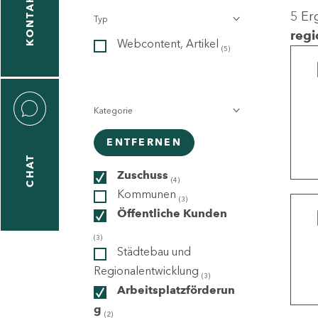
KONTAKT
5 Er
Typ
gen
regi
Webcontent, Artikel
n
(5)
Kategorie
ENTFERNEN
CHAT
icecenter
Zuschuss
(4)
Kommunen
(3)
Öffentliche Kunden
taktformular
(3)
Städtebau und
Regionalentwicklung
(3)
Arbeitsplatzförderun
erportal
g
(2)