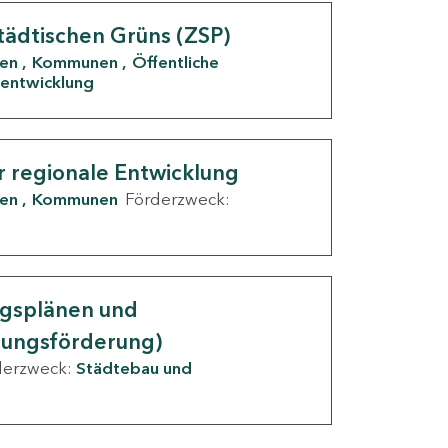
tädtischen Grüns (ZSP)
den
Kommunen
Öffentliche
entwicklung
r regionale Entwicklung
den
Kommunen
Förderzweck:
ngsplänen und
nungsförderung)
derzweck:
Städtebau und