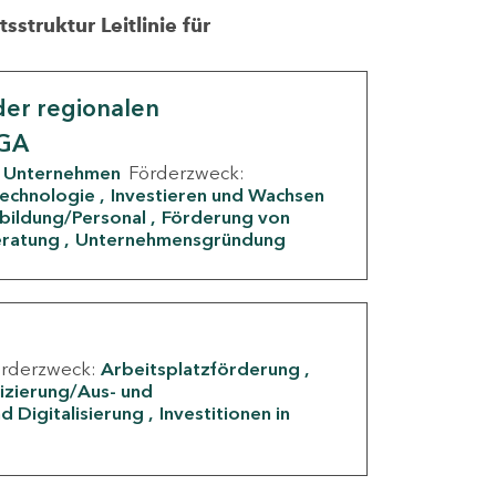
struktur Leitlinie für
er regionalen
IGA
Unternehmen
Förderzweck:
Technologie
Investieren und Wachsen
rbildung/Personal
Förderung von
eratung
Unternehmensgründung
örderzweck:
Arbeitsplatzförderung
fizierung/Aus- und
d Digitalisierung
Investitionen in
g