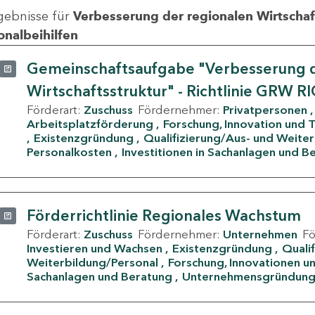
gebnisse für
Verbesserung der regionalen Wirtschafts
onalbeihilfen
Gemeinschaftsaufgabe "Verbesserung d
Wirtschaftsstruktur" - Richtlinie GRW R
Förderart:
Zuschuss
Fördernehmer:
Privatpersonen
Arbeitsplatzförderung
Forschung, Innovation und 
Existenzgründung
Qualifizierung/Aus- und Weite
Personalkosten
Investitionen in Sachanlagen und B
Förderrichtlinie Regionales Wachstum
Förderart:
Zuschuss
Fördernehmer:
Unternehmen
F
Investieren und Wachsen
Existenzgründung
Quali
Weiterbildung/Personal
Forschung, Innovationen un
Sachanlagen und Beratung
Unternehmensgründun