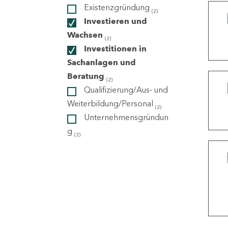
Existenzgründung
(2)
Investieren und
ndorte
Wachsen
(2)
Investitionen in
Sachanlagen und
Beratung
(2)
Qualifizierung/Aus- und
Weiterbildung/Personal
(2)
Unternehmensgründun
g
(2)