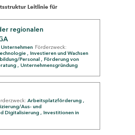
struktur Leitlinie für
er regionalen
IGA
Unternehmen
Förderzweck:
Technologie
Investieren und Wachsen
rbildung/Personal
Förderung von
eratung
Unternehmensgründung
örderzweck:
Arbeitsplatzförderung
fizierung/Aus- und
d Digitalisierung
Investitionen in
g