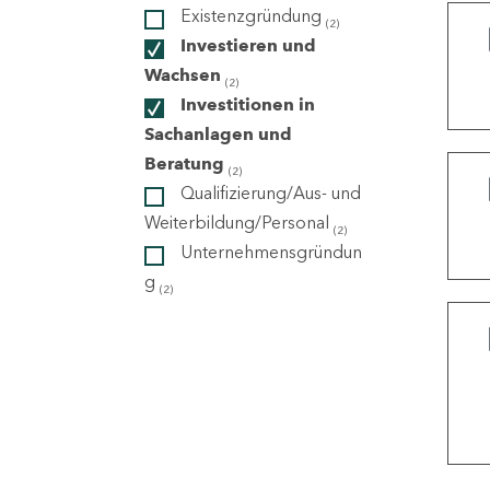
Existenzgründung
(2)
Investieren und
ndorte
Wachsen
(2)
Investitionen in
Sachanlagen und
Beratung
(2)
Qualifizierung/Aus- und
Weiterbildung/Personal
(2)
Unternehmensgründun
g
(2)