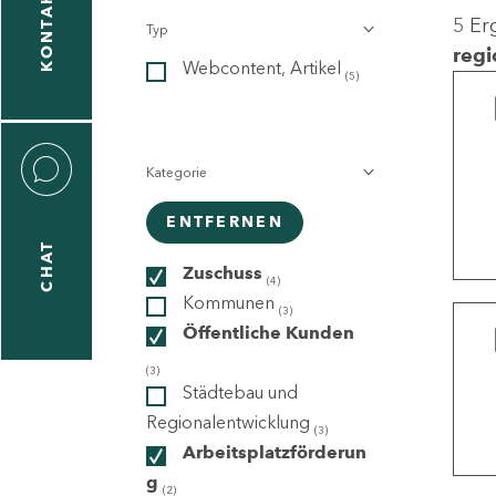
KONTAKT
5 Er
Typ
gen
regi
Webcontent, Artikel
n
(5)
Kategorie
ENTFERNEN
CHAT
icecenter
Zuschuss
(4)
Kommunen
(3)
Öffentliche Kunden
taktformular
(3)
Städtebau und
Regionalentwicklung
(3)
Arbeitsplatzförderun
erportal
g
(2)