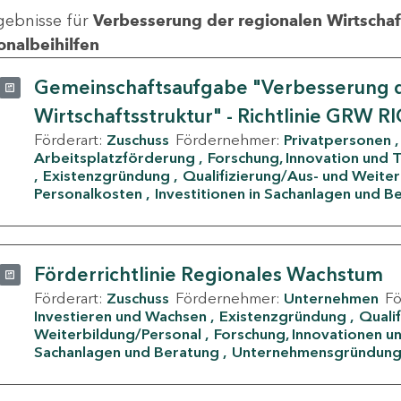
gebnisse für
Verbesserung der regionalen Wirtschafts
onalbeihilfen
Gemeinschaftsaufgabe "Verbesserung d
Wirtschaftsstruktur" - Richtlinie GRW R
Förderart:
Zuschuss
Fördernehmer:
Privatpersonen
Arbeitsplatzförderung
Forschung, Innovation und 
Existenzgründung
Qualifizierung/Aus- und Weite
Personalkosten
Investitionen in Sachanlagen und B
Förderrichtlinie Regionales Wachstum
Förderart:
Zuschuss
Fördernehmer:
Unternehmen
F
Investieren und Wachsen
Existenzgründung
Quali
Weiterbildung/Personal
Forschung, Innovationen un
Sachanlagen und Beratung
Unternehmensgründun