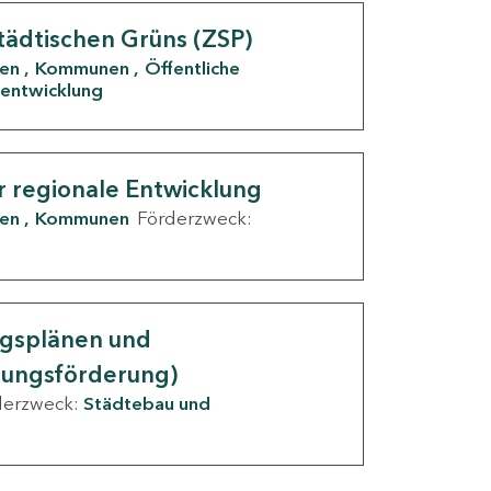
tädtischen Grüns (ZSP)
den
Kommunen
Öffentliche
entwicklung
r regionale Entwicklung
den
Kommunen
Förderzweck:
ngsplänen und
nungsförderung)
derzweck:
Städtebau und