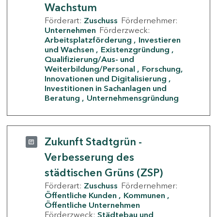
Wachstum
Förderart:
Zuschuss
Fördernehmer:
Unternehmen
Förderzweck:
Arbeitsplatzförderung
Investieren
und Wachsen
Existenzgründung
Qualifizierung/Aus- und
Weiterbildung/Personal
Forschung,
Innovationen und Digitalisierung
Investitionen in Sachanlagen und
Beratung
Unternehmensgründung
Zukunft Stadtgrün -
Verbesserung des
städtischen Grüns (ZSP)
Förderart:
Zuschuss
Fördernehmer:
Öffentliche Kunden
Kommunen
Öffentliche Unternehmen
Förderzweck:
Städtebau und