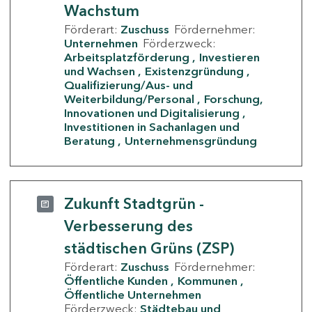
Wachstum
Förderart:
Zuschuss
Fördernehmer:
Unternehmen
Förderzweck:
Arbeitsplatzförderung
Investieren
und Wachsen
Existenzgründung
Qualifizierung/Aus- und
Weiterbildung/Personal
Forschung,
Innovationen und Digitalisierung
Investitionen in Sachanlagen und
Beratung
Unternehmensgründung
Zukunft Stadtgrün -
Verbesserung des
städtischen Grüns (ZSP)
Förderart:
Zuschuss
Fördernehmer:
Öffentliche Kunden
Kommunen
Öffentliche Unternehmen
Förderzweck:
Städtebau und