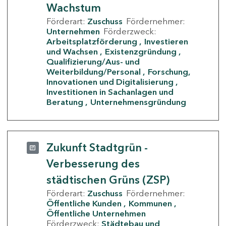
Wachstum
Förderart:
Zuschuss
Fördernehmer:
Unternehmen
Förderzweck:
Arbeitsplatzförderung
Investieren
und Wachsen
Existenzgründung
Qualifizierung/Aus- und
Weiterbildung/Personal
Forschung,
Innovationen und Digitalisierung
Investitionen in Sachanlagen und
Beratung
Unternehmensgründung
Zukunft Stadtgrün -
Verbesserung des
städtischen Grüns (ZSP)
Förderart:
Zuschuss
Fördernehmer:
Öffentliche Kunden
Kommunen
Öffentliche Unternehmen
Förderzweck:
Städtebau und