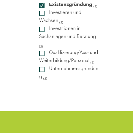
Existenzgründung
(2)
Investieren und
ndorte
Wachsen
(2)
Investitionen in
Sachanlagen und Beratung
(2)
Qualifizierung/Aus- und
Weiterbildung/Personal
(2)
Unternehmensgründun
g
(2)