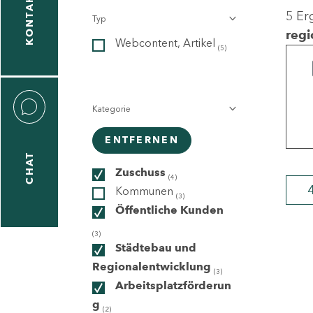
KONTAKT
5 Er
Typ
gen
regi
Webcontent, Artikel
n
(5)
Kategorie
ENTFERNEN
CHAT
icecenter
Zuschuss
(4)
Kommunen
(3)
Öffentliche Kunden
taktformular
(3)
Städtebau und
Regionalentwicklung
(3)
Arbeitsplatzförderun
erportal
g
(2)