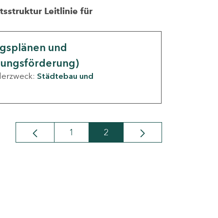
struktur Leitlinie für
ngsplänen und
nungsförderung)
derzweck:
Städtebau und
1
2
Seite
Seite