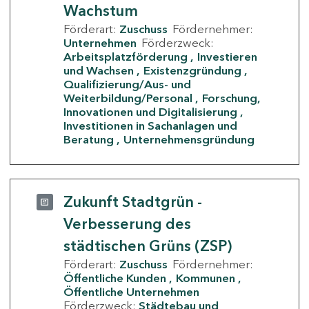
Wachstum
Förderart:
Zuschuss
Fördernehmer:
Unternehmen
Förderzweck:
Arbeitsplatzförderung
Investieren
und Wachsen
Existenzgründung
Qualifizierung/Aus- und
Weiterbildung/Personal
Forschung,
Innovationen und Digitalisierung
Investitionen in Sachanlagen und
Beratung
Unternehmensgründung
Zukunft Stadtgrün -
Verbesserung des
städtischen Grüns (ZSP)
Förderart:
Zuschuss
Fördernehmer:
Öffentliche Kunden
Kommunen
Öffentliche Unternehmen
Förderzweck:
Städtebau und