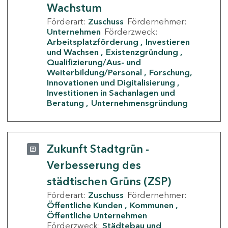
Wachstum
Förderart:
Zuschuss
Fördernehmer:
Unternehmen
Förderzweck:
Arbeitsplatzförderung
Investieren
und Wachsen
Existenzgründung
Qualifizierung/Aus- und
Weiterbildung/Personal
Forschung,
Innovationen und Digitalisierung
Investitionen in Sachanlagen und
Beratung
Unternehmensgründung
Zukunft Stadtgrün -
Verbesserung des
städtischen Grüns (ZSP)
Förderart:
Zuschuss
Fördernehmer:
Öffentliche Kunden
Kommunen
Öffentliche Unternehmen
Förderzweck:
Städtebau und