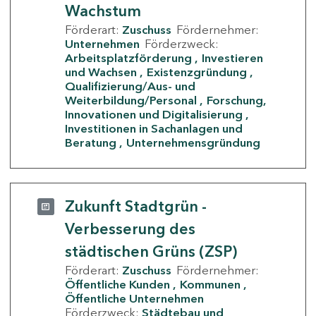
Wachstum
Förderart:
Zuschuss
Fördernehmer:
Unternehmen
Förderzweck:
Arbeitsplatzförderung
Investieren
und Wachsen
Existenzgründung
Qualifizierung/Aus- und
Weiterbildung/Personal
Forschung,
Innovationen und Digitalisierung
Investitionen in Sachanlagen und
Beratung
Unternehmensgründung
Zukunft Stadtgrün -
Verbesserung des
städtischen Grüns (ZSP)
Förderart:
Zuschuss
Fördernehmer:
Öffentliche Kunden
Kommunen
Öffentliche Unternehmen
Förderzweck:
Städtebau und