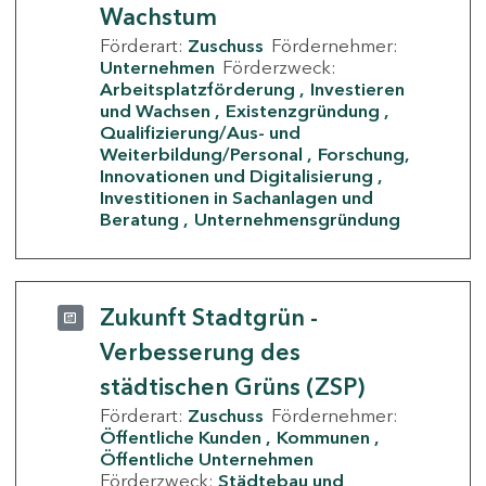
Wachstum
Förderart:
Zuschuss
Fördernehmer:
Unternehmen
Förderzweck:
Arbeitsplatzförderung
Investieren
und Wachsen
Existenzgründung
Qualifizierung/Aus- und
Weiterbildung/Personal
Forschung,
Innovationen und Digitalisierung
Investitionen in Sachanlagen und
Beratung
Unternehmensgründung
Zukunft Stadtgrün -
Verbesserung des
städtischen Grüns (ZSP)
Förderart:
Zuschuss
Fördernehmer:
Öffentliche Kunden
Kommunen
Öffentliche Unternehmen
Förderzweck:
Städtebau und