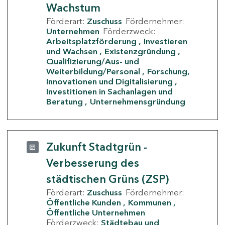
Wachstum
Förderart:
Zuschuss
Fördernehmer:
Unternehmen
Förderzweck:
Arbeitsplatzförderung
Investieren
und Wachsen
Existenzgründung
Qualifizierung/Aus- und
Weiterbildung/Personal
Forschung,
Innovationen und Digitalisierung
Investitionen in Sachanlagen und
Beratung
Unternehmensgründung
Zukunft Stadtgrün -
Verbesserung des
städtischen Grüns (ZSP)
Förderart:
Zuschuss
Fördernehmer:
Öffentliche Kunden
Kommunen
Öffentliche Unternehmen
Förderzweck:
Städtebau und