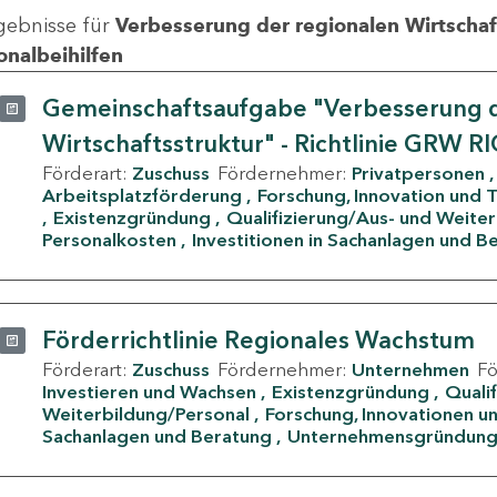
gebnisse für
Verbesserung der regionalen Wirtschafts
onalbeihilfen
Gemeinschaftsaufgabe "Verbesserung d
Wirtschaftsstruktur" - Richtlinie GRW R
Förderart:
Zuschuss
Fördernehmer:
Privatpersonen
Arbeitsplatzförderung
Forschung, Innovation und 
Existenzgründung
Qualifizierung/Aus- und Weite
Personalkosten
Investitionen in Sachanlagen und B
Förderrichtlinie Regionales Wachstum
Förderart:
Zuschuss
Fördernehmer:
Unternehmen
F
Investieren und Wachsen
Existenzgründung
Quali
Weiterbildung/Personal
Forschung, Innovationen un
Sachanlagen und Beratung
Unternehmensgründun