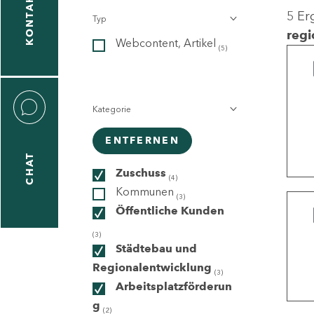
KONTAKT
5 Er
Typ
gen
regi
Webcontent, Artikel
n
(5)
Kategorie
ENTFERNEN
CHAT
icecenter
Zuschuss
(4)
Kommunen
(3)
Öffentliche Kunden
taktformular
(3)
Städtebau und
Regionalentwicklung
(3)
Arbeitsplatzförderun
erportal
g
(2)