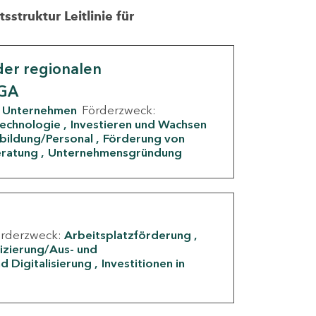
struktur Leitlinie für
er regionalen
IGA
Unternehmen
Förderzweck:
Technologie
Investieren und Wachsen
rbildung/Personal
Förderung von
eratung
Unternehmensgründung
örderzweck:
Arbeitsplatzförderung
fizierung/Aus- und
d Digitalisierung
Investitionen in
g