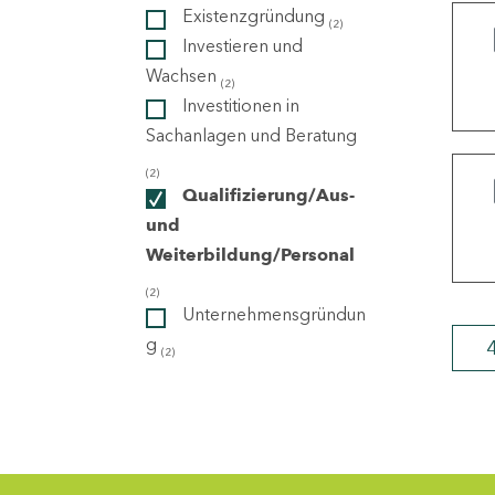
Existenzgründung
(2)
Investieren und
ndorte
Wachsen
(2)
Investitionen in
Sachanlagen und Beratung
(2)
Qualifizierung/Aus-
und
Weiterbildung/Personal
(2)
Unternehmensgründun
g
(2)