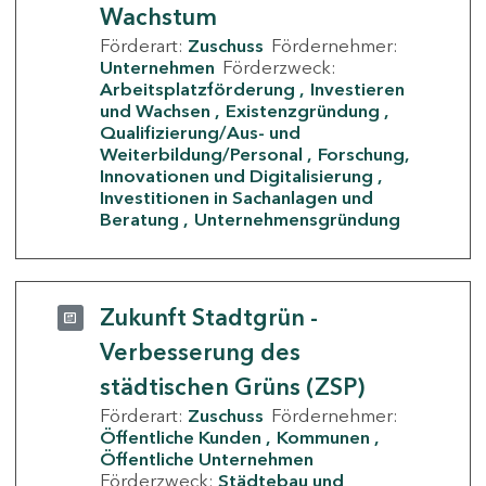
Wachstum
Förderart:
Zuschuss
Fördernehmer:
Unternehmen
Förderzweck:
Arbeitsplatzförderung
Investieren
und Wachsen
Existenzgründung
Qualifizierung/Aus- und
Weiterbildung/Personal
Forschung,
Innovationen und Digitalisierung
Investitionen in Sachanlagen und
Beratung
Unternehmensgründung
Zukunft Stadtgrün -
Verbesserung des
städtischen Grüns (ZSP)
Förderart:
Zuschuss
Fördernehmer:
Öffentliche Kunden
Kommunen
Öffentliche Unternehmen
Förderzweck:
Städtebau und