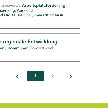
örderzweck:
Arbeitsplatzförderung
fizierung/Aus- und
d Digitalisierung
Investitionen in
g
r regionale Entwicklung
den
Kommunen
Förderzweck:
1
2
Seite
Seite