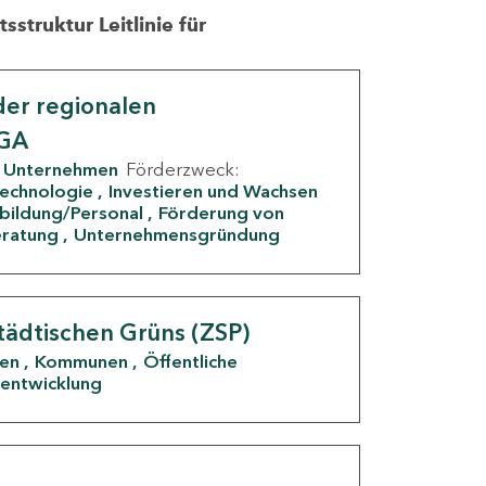
struktur Leitlinie für
er regionalen
IGA
Unternehmen
Förderzweck:
Technologie
Investieren und Wachsen
rbildung/Personal
Förderung von
eratung
Unternehmensgründung
tädtischen Grüns (ZSP)
den
Kommunen
Öffentliche
entwicklung