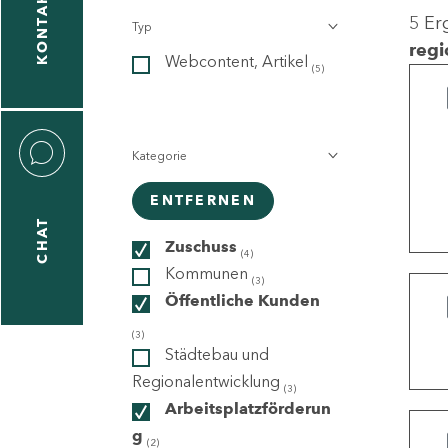
KONTAKT
5 Er
Typ
gen
regi
Webcontent, Artikel
n
(5)
Kategorie
ENTFERNEN
CHAT
icecenter
Zuschuss
(4)
Kommunen
(3)
Öffentliche Kunden
taktformular
(3)
Städtebau und
Regionalentwicklung
(3)
Arbeitsplatzförderun
erportal
g
(2)