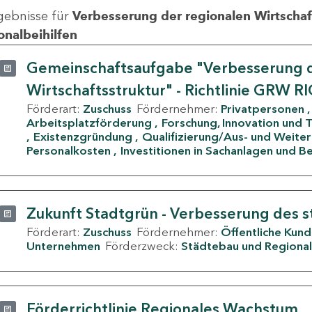
gebnisse für
Verbesserung der regionalen Wirtschafts
onalbeihilfen
Gemeinschaftsaufgabe "Verbesserung d
Wirtschaftsstruktur" - Richtlinie GRW R
Förderart:
Zuschuss
Fördernehmer:
Privatpersonen
Arbeitsplatzförderung
Forschung, Innovation und 
Existenzgründung
Qualifizierung/Aus- und Weite
Personalkosten
Investitionen in Sachanlagen und B
Zukunft Stadtgrün - Verbesserung des s
Förderart:
Zuschuss
Fördernehmer:
Öffentliche Kun
Unternehmen
Förderzweck:
Städtebau und Regional
Förderrichtlinie Regionales Wachstum