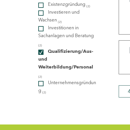
Existenzgründung
(2)
Investieren und
ndorte
Wachsen
(2)
Investitionen in
Sachanlagen und Beratung
(2)
Qualifizierung/Aus-
und
Weiterbildung/Personal
(2)
Unternehmensgründun
g
(2)