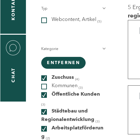
KONTAKT
5 Er
Typ
gen
regi
Webcontent, Artikel
n
(5)
Kategorie
ENTFERNEN
CHAT
icecenter
Zuschuss
(4)
Kommunen
(3)
Öffentliche Kunden
taktformular
(3)
Städtebau und
Regionalentwicklung
(3)
Arbeitsplatzförderun
erportal
g
(2)