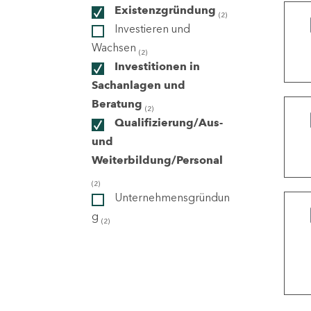
Existenzgründung
(2)
Investieren und
ndorte
Wachsen
(2)
Investitionen in
Sachanlagen und
Beratung
(2)
Qualifizierung/Aus-
und
Weiterbildung/Personal
(2)
Unternehmensgründun
g
(2)