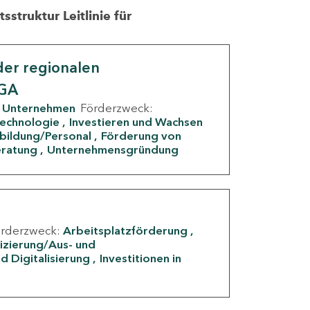
struktur Leitlinie für
er regionalen
IGA
Unternehmen
Förderzweck:
Technologie
Investieren und Wachsen
rbildung/Personal
Förderung von
eratung
Unternehmensgründung
örderzweck:
Arbeitsplatzförderung
fizierung/Aus- und
d Digitalisierung
Investitionen in
g