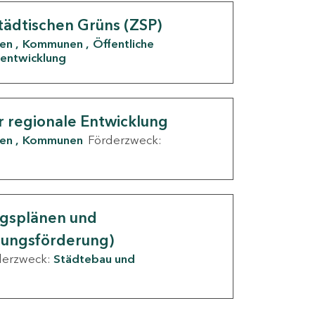
tädtischen Grüns (ZSP)
den
Kommunen
Öffentliche
entwicklung
r regionale Entwicklung
den
Kommunen
Förderzweck:
ngsplänen und
nungsförderung)
derzweck:
Städtebau und