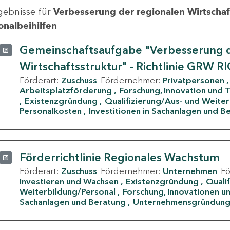
gebnisse für
Verbesserung der regionalen Wirtschafts
onalbeihilfen
Gemeinschaftsaufgabe "Verbesserung d
Wirtschaftsstruktur" - Richtlinie GRW R
Förderart:
Zuschuss
Fördernehmer:
Privatpersonen
Arbeitsplatzförderung
Forschung, Innovation und 
Existenzgründung
Qualifizierung/Aus- und Weite
Personalkosten
Investitionen in Sachanlagen und B
Förderrichtlinie Regionales Wachstum
Förderart:
Zuschuss
Fördernehmer:
Unternehmen
F
Investieren und Wachsen
Existenzgründung
Quali
Weiterbildung/Personal
Forschung, Innovationen un
Sachanlagen und Beratung
Unternehmensgründun