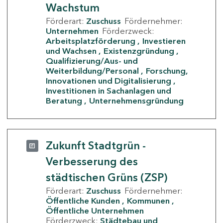
Wachstum
Förderart:
Zuschuss
Fördernehmer:
Unternehmen
Förderzweck:
Arbeitsplatzförderung
Investieren
und Wachsen
Existenzgründung
Qualifizierung/Aus- und
Weiterbildung/Personal
Forschung,
Innovationen und Digitalisierung
Investitionen in Sachanlagen und
Beratung
Unternehmensgründung
Zukunft Stadtgrün -
Verbesserung des
städtischen Grüns (ZSP)
Förderart:
Zuschuss
Fördernehmer:
Öffentliche Kunden
Kommunen
Öffentliche Unternehmen
Förderzweck:
Städtebau und