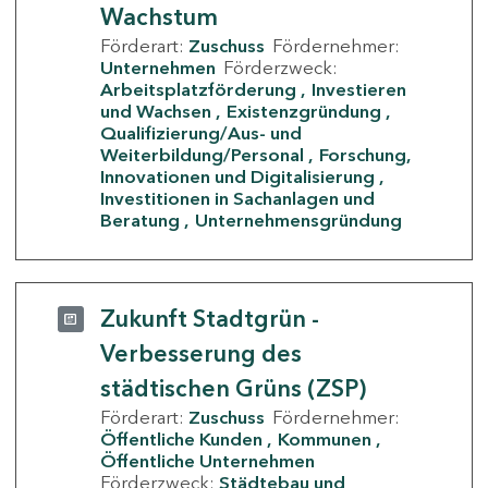
Wachstum
Förderart:
Zuschuss
Fördernehmer:
Unternehmen
Förderzweck:
Arbeitsplatzförderung
Investieren
und Wachsen
Existenzgründung
Qualifizierung/Aus- und
Weiterbildung/Personal
Forschung,
Innovationen und Digitalisierung
Investitionen in Sachanlagen und
Beratung
Unternehmensgründung
Zukunft Stadtgrün -
Verbesserung des
städtischen Grüns (ZSP)
Förderart:
Zuschuss
Fördernehmer:
Öffentliche Kunden
Kommunen
Öffentliche Unternehmen
Förderzweck:
Städtebau und