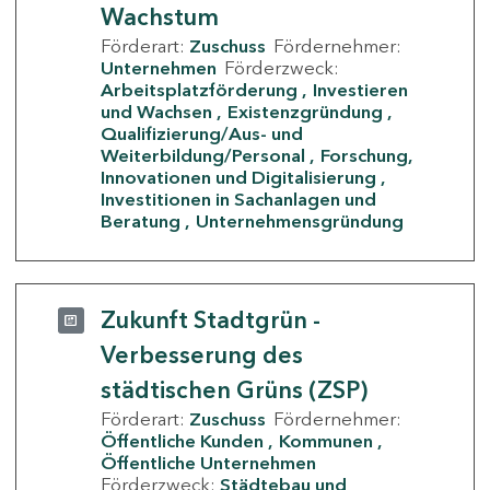
Wachstum
Förderart:
Zuschuss
Fördernehmer:
Unternehmen
Förderzweck:
Arbeitsplatzförderung
Investieren
und Wachsen
Existenzgründung
Qualifizierung/Aus- und
Weiterbildung/Personal
Forschung,
Innovationen und Digitalisierung
Investitionen in Sachanlagen und
Beratung
Unternehmensgründung
Zukunft Stadtgrün -
Verbesserung des
städtischen Grüns (ZSP)
Förderart:
Zuschuss
Fördernehmer:
Öffentliche Kunden
Kommunen
Öffentliche Unternehmen
Förderzweck:
Städtebau und