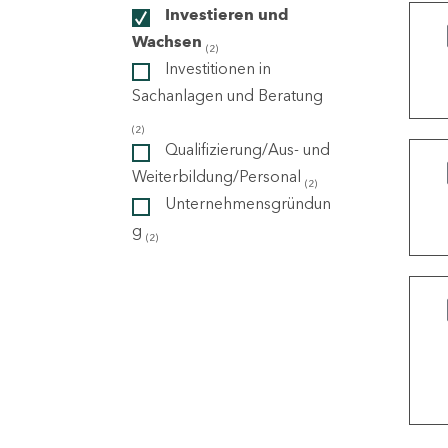
Investieren und
Wachsen
(2)
ndorte
Investitionen in
Sachanlagen und Beratung
(2)
Qualifizierung/Aus- und
Weiterbildung/Personal
(2)
Unternehmensgründun
g
(2)