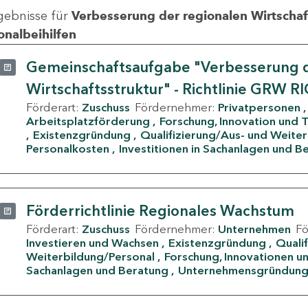
gebnisse für
Verbesserung der regionalen Wirtschafts
onalbeihilfen
Gemeinschaftsaufgabe "Verbesserung d
Wirtschaftsstruktur" - Richtlinie GRW R
Förderart:
Zuschuss
Fördernehmer:
Privatpersonen
Arbeitsplatzförderung
Forschung, Innovation und 
Existenzgründung
Qualifizierung/Aus- und Weite
Personalkosten
Investitionen in Sachanlagen und B
Förderrichtlinie Regionales Wachstum
Förderart:
Zuschuss
Fördernehmer:
Unternehmen
F
Investieren und Wachsen
Existenzgründung
Quali
Weiterbildung/Personal
Forschung, Innovationen un
Sachanlagen und Beratung
Unternehmensgründun