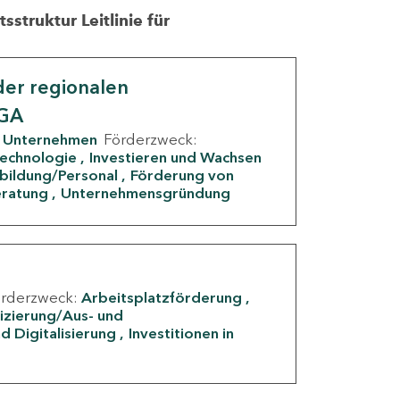
struktur Leitlinie für
er regionalen
IGA
Unternehmen
Förderzweck:
Technologie
Investieren und Wachsen
rbildung/Personal
Förderung von
eratung
Unternehmensgründung
örderzweck:
Arbeitsplatzförderung
fizierung/Aus- und
d Digitalisierung
Investitionen in
g