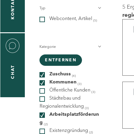
KONTAKT
5 Er
Typ
gen
regi
Webcontent, Artikel
n
(5)
Kategorie
ENTFERNEN
CHAT
icecenter
Zuschuss
(4)
Kommunen
(3)
Öffentliche Kunden
(3)
taktformular
Städtebau und
Regionalentwicklung
(3)
Arbeitsplatzförderun
g
erportal
(2)
Existenzgründung
(2)