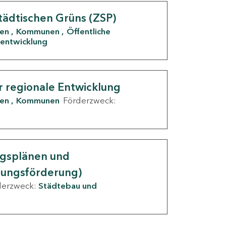
tädtischen Grüns (ZSP)
den
Kommunen
Öffentliche
entwicklung
r regionale Entwicklung
den
Kommunen
Förderzweck:
ngsplänen und
nungsförderung)
derzweck:
Städtebau und