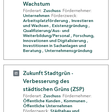
Wachstum
Förderart:
Zuschuss
Fördernehmer:
Unternehmen
Förderzweck:
Arbeitsplatzförderung
Investieren
und Wachsen
Existenzgründung
Qualifizierung/Aus- und
Weiterbildung/Personal
Forschung,
Innovationen und Digitalisierung
Investitionen in Sachanlagen und
Beratung
Unternehmensgründung
Zukunft Stadtgrün -
Verbesserung des
städtischen Grüns (ZSP)
Förderart:
Zuschuss
Fördernehmer:
Öffentliche Kunden
Kommunen
Öffentliche Unternehmen
Förderzweck:
Städtebau und