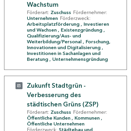
Wachstum
Förderart:
Zuschuss
Fördernehmer:
Unternehmen
Förderzweck:
Arbeitsplatzförderung
Investieren
und Wachsen
Existenzgründung
Qualifizierung/Aus- und
Weiterbildung/Personal
Forschung,
Innovationen und Digitalisierung
Investitionen in Sachanlagen und
Beratung
Unternehmensgründung
Zukunft Stadtgrün -
Verbesserung des
städtischen Grüns (ZSP)
Förderart:
Zuschuss
Fördernehmer:
Öffentliche Kunden
Kommunen
Öffentliche Unternehmen
Förderzweck:
Städtebau und