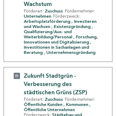
Wachstum
Förderart:
Zuschuss
Fördernehmer:
Unternehmen
Förderzweck:
Arbeitsplatzförderung
Investieren
und Wachsen
Existenzgründung
Qualifizierung/Aus- und
Weiterbildung/Personal
Forschung,
Innovationen und Digitalisierung
Investitionen in Sachanlagen und
Beratung
Unternehmensgründung
Zukunft Stadtgrün -
Verbesserung des
städtischen Grüns (ZSP)
Förderart:
Zuschuss
Fördernehmer:
Öffentliche Kunden
Kommunen
Öffentliche Unternehmen
Förderzweck:
Städtebau und