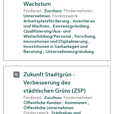
Wachstum
Förderart:
Zuschuss
Fördernehmer:
Unternehmen
Förderzweck:
Arbeitsplatzförderung
Investieren
und Wachsen
Existenzgründung
Qualifizierung/Aus- und
Weiterbildung/Personal
Forschung,
Innovationen und Digitalisierung
Investitionen in Sachanlagen und
Beratung
Unternehmensgründung
Zukunft Stadtgrün -
Verbesserung des
städtischen Grüns (ZSP)
Förderart:
Zuschuss
Fördernehmer:
Öffentliche Kunden
Kommunen
Öffentliche Unternehmen
Förderzweck:
Städtebau und