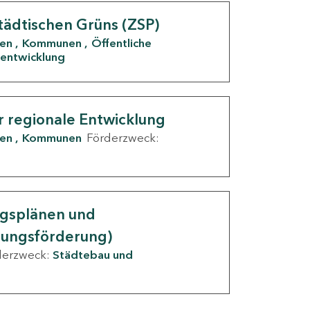
tädtischen Grüns (ZSP)
den
Kommunen
Öffentliche
entwicklung
r regionale Entwicklung
den
Kommunen
Förderzweck:
ngsplänen und
nungsförderung)
derzweck:
Städtebau und