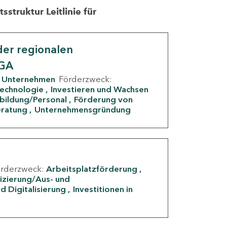
struktur Leitlinie für
er regionalen
IGA
Unternehmen
Förderzweck:
Technologie
Investieren und Wachsen
rbildung/Personal
Förderung von
eratung
Unternehmensgründung
örderzweck:
Arbeitsplatzförderung
fizierung/Aus- und
d Digitalisierung
Investitionen in
g