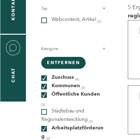
KONTAKT
5 Er
Typ
gen
regi
Webcontent, Artikel
n
(5)
Kategorie
ENTFERNEN
CHAT
icecenter
Zuschuss
(4)
Kommunen
(3)
Öffentliche Kunden
taktformular
(3)
Städtebau und
Regionalentwicklung
(3)
Arbeitsplatzförderun
erportal
g
(2)