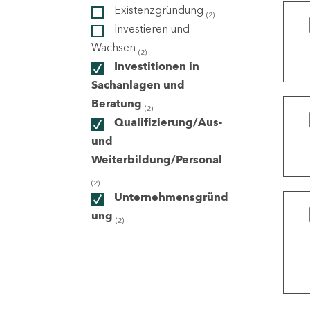
Existenzgründung
(2)
Investieren und
ndorte
Wachsen
(2)
Investitionen in
Sachanlagen und
Beratung
(2)
Qualifizierung/Aus-
und
Weiterbildung/Personal
(2)
Unternehmensgründ
ung
(2)