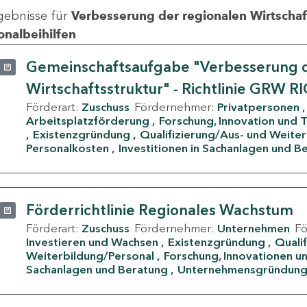
gebnisse für
Verbesserung der regionalen Wirtschafts
onalbeihilfen
Gemeinschaftsaufgabe "Verbesserung d
Wirtschaftsstruktur" - Richtlinie GRW R
Förderart:
Zuschuss
Fördernehmer:
Privatpersonen
Arbeitsplatzförderung
Forschung, Innovation und 
Existenzgründung
Qualifizierung/Aus- und Weite
Personalkosten
Investitionen in Sachanlagen und B
Förderrichtlinie Regionales Wachstum
Förderart:
Zuschuss
Fördernehmer:
Unternehmen
F
Investieren und Wachsen
Existenzgründung
Quali
Weiterbildung/Personal
Forschung, Innovationen un
Sachanlagen und Beratung
Unternehmensgründun