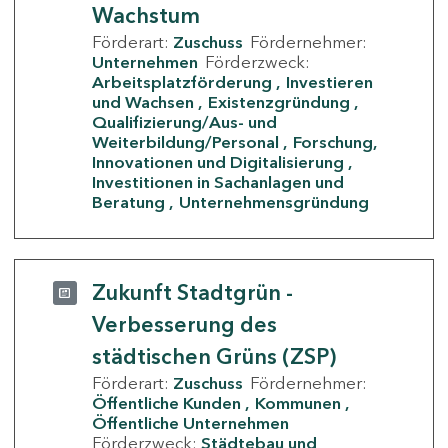
Wachstum
Förderart:
Zuschuss
Fördernehmer:
Unternehmen
Förderzweck:
Arbeitsplatzförderung
Investieren
und Wachsen
Existenzgründung
Qualifizierung/Aus- und
Weiterbildung/Personal
Forschung,
Innovationen und Digitalisierung
Investitionen in Sachanlagen und
Beratung
Unternehmensgründung
Zukunft Stadtgrün -
Verbesserung des
städtischen Grüns (ZSP)
Förderart:
Zuschuss
Fördernehmer:
Öffentliche Kunden
Kommunen
Öffentliche Unternehmen
Förderzweck:
Städtebau und