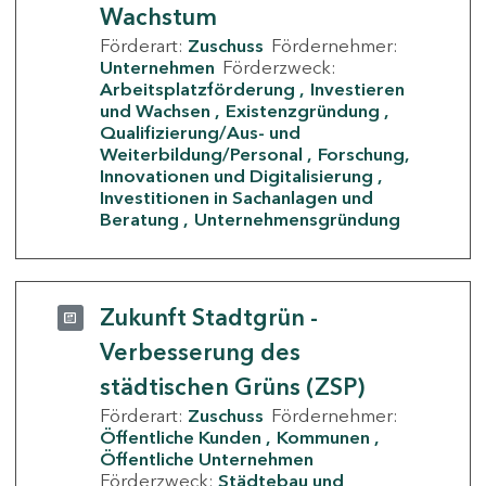
Wachstum
Förderart:
Zuschuss
Fördernehmer:
Unternehmen
Förderzweck:
Arbeitsplatzförderung
Investieren
und Wachsen
Existenzgründung
Qualifizierung/Aus- und
Weiterbildung/Personal
Forschung,
Innovationen und Digitalisierung
Investitionen in Sachanlagen und
Beratung
Unternehmensgründung
Zukunft Stadtgrün -
Verbesserung des
städtischen Grüns (ZSP)
Förderart:
Zuschuss
Fördernehmer:
Öffentliche Kunden
Kommunen
Öffentliche Unternehmen
Förderzweck:
Städtebau und