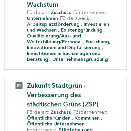
Wachstum
Förderart:
Zuschuss
Fördernehmer:
Unternehmen
Förderzweck:
Arbeitsplatzförderung
Investieren
und Wachsen
Existenzgründung
Qualifizierung/Aus- und
Weiterbildung/Personal
Forschung,
Innovationen und Digitalisierung
Investitionen in Sachanlagen und
Beratung
Unternehmensgründung
Zukunft Stadtgrün -
Verbesserung des
städtischen Grüns (ZSP)
Förderart:
Zuschuss
Fördernehmer:
Öffentliche Kunden
Kommunen
Öffentliche Unternehmen
Förderzweck:
Städtebau und