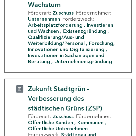
Wachstum
Förderart:
Zuschuss
Fördernehmer:
Unternehmen
Förderzweck:
Arbeitsplatzförderung
Investieren
und Wachsen
Existenzgründung
Qualifizierung/Aus- und
Weiterbildung/Personal
Forschung,
Innovationen und Digitalisierung
Investitionen in Sachanlagen und
Beratung
Unternehmensgründung
Zukunft Stadtgrün -
Verbesserung des
städtischen Grüns (ZSP)
Förderart:
Zuschuss
Fördernehmer:
Öffentliche Kunden
Kommunen
Öffentliche Unternehmen
Förderzweck:
Städtebau und