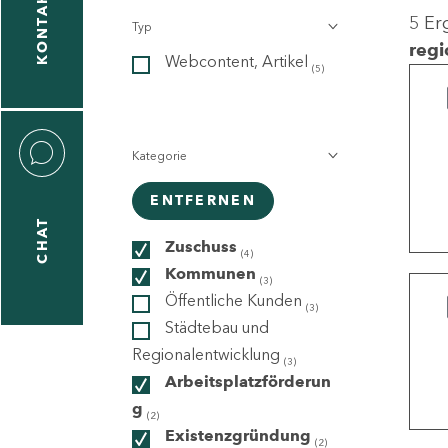
KONTAKT
5 Er
Typ
gen
regi
Webcontent, Artikel
n
(5)
Kategorie
ENTFERNEN
CHAT
icecenter
Zuschuss
(4)
Kommunen
(3)
Öffentliche Kunden
(3)
taktformular
Städtebau und
Regionalentwicklung
(3)
Arbeitsplatzförderun
g
erportal
(2)
Existenzgründung
(2)