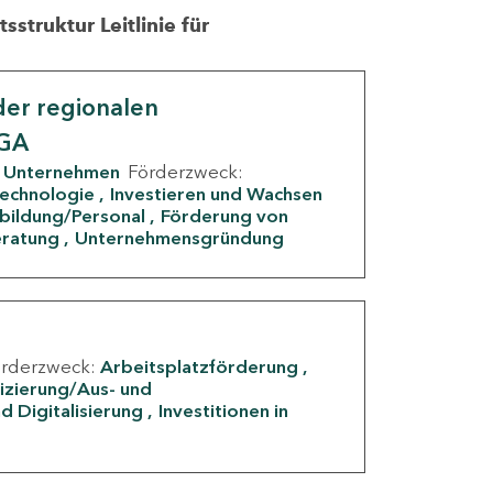
struktur Leitlinie für
er regionalen
IGA
Unternehmen
Förderzweck:
Technologie
Investieren und Wachsen
rbildung/Personal
Förderung von
eratung
Unternehmensgründung
örderzweck:
Arbeitsplatzförderung
fizierung/Aus- und
d Digitalisierung
Investitionen in
g