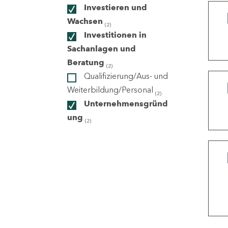
Investieren und
Wachsen
(2)
ndorte
Investitionen in
Sachanlagen und
Beratung
(2)
Qualifizierung/Aus- und
Weiterbildung/Personal
(2)
Unternehmensgründ
ung
(2)