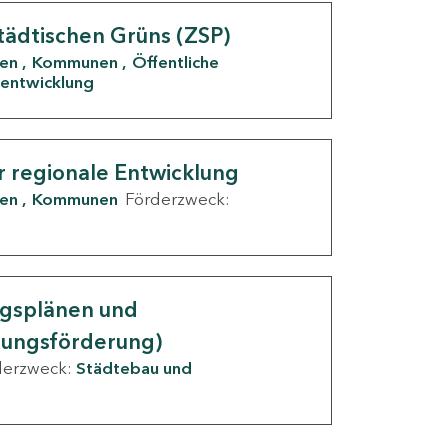
tädtischen Grüns (ZSP)
den
Kommunen
Öffentliche
entwicklung
r regionale Entwicklung
den
Kommunen
Förderzweck:
ngsplänen und
nungsförderung)
derzweck:
Städtebau und