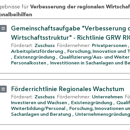
gebnisse für
Verbesserung der regionalen Wirtschafts
onalbeihilfen
Gemeinschaftsaufgabe "Verbesserung d
Wirtschaftsstruktur" - Richtlinie GRW R
Förderart:
Zuschuss
Fördernehmer:
Privatpersonen
Arbeitsplatzförderung
Forschung, Innovation und 
Existenzgründung
Qualifizierung/Aus- und Weite
Personalkosten
Investitionen in Sachanlagen und B
Förderrichtlinie Regionales Wachstum
Förderart:
Zuschuss
Fördernehmer:
Unternehmen
F
Investieren und Wachsen
Existenzgründung
Quali
Weiterbildung/Personal
Forschung, Innovationen un
Sachanlagen und Beratung
Unternehmensgründun