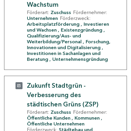
Wachstum
Förderart:
Zuschuss
Fördernehmer:
Unternehmen
Förderzweck:
Arbeitsplatzförderung
Investieren
und Wachsen
Existenzgründung
Qualifizierung/Aus- und
Weiterbildung/Personal
Forschung,
Innovationen und Digitalisierung
Investitionen in Sachanlagen und
Beratung
Unternehmensgründung
Zukunft Stadtgrün -
Verbesserung des
städtischen Grüns (ZSP)
Förderart:
Zuschuss
Fördernehmer:
Öffentliche Kunden
Kommunen
Öffentliche Unternehmen
Förderzweck:
Städtebau und