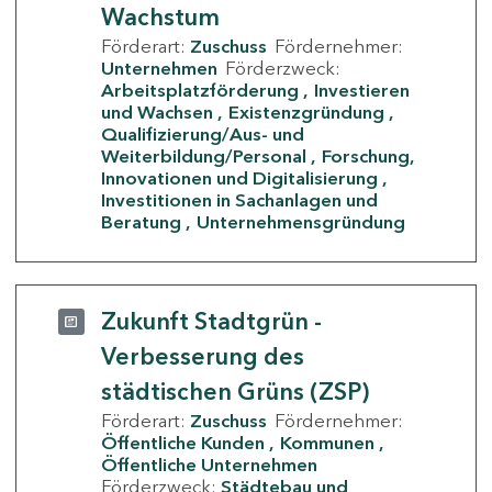
Wachstum
Förderart:
Zuschuss
Fördernehmer:
Unternehmen
Förderzweck:
Arbeitsplatzförderung
Investieren
und Wachsen
Existenzgründung
Qualifizierung/Aus- und
Weiterbildung/Personal
Forschung,
Innovationen und Digitalisierung
Investitionen in Sachanlagen und
Beratung
Unternehmensgründung
Zukunft Stadtgrün -
Verbesserung des
städtischen Grüns (ZSP)
Förderart:
Zuschuss
Fördernehmer:
Öffentliche Kunden
Kommunen
Öffentliche Unternehmen
Förderzweck:
Städtebau und