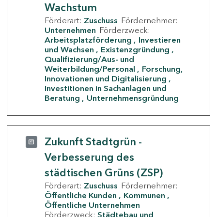
Wachstum
Förderart:
Zuschuss
Fördernehmer:
Unternehmen
Förderzweck:
Arbeitsplatzförderung
Investieren
und Wachsen
Existenzgründung
Qualifizierung/Aus- und
Weiterbildung/Personal
Forschung,
Innovationen und Digitalisierung
Investitionen in Sachanlagen und
Beratung
Unternehmensgründung
Zukunft Stadtgrün -
Verbesserung des
städtischen Grüns (ZSP)
Förderart:
Zuschuss
Fördernehmer:
Öffentliche Kunden
Kommunen
Öffentliche Unternehmen
Förderzweck:
Städtebau und