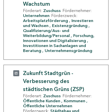
Wachstum
Förderart:
Zuschuss
Fördernehmer:
Unternehmen
Förderzweck:
Arbeitsplatzförderung
Investieren
und Wachsen
Existenzgründung
Qualifizierung/Aus- und
Weiterbildung/Personal
Forschung,
Innovationen und Digitalisierung
Investitionen in Sachanlagen und
Beratung
Unternehmensgründung
Zukunft Stadtgrün -
Verbesserung des
städtischen Grüns (ZSP)
Förderart:
Zuschuss
Fördernehmer:
Öffentliche Kunden
Kommunen
Öffentliche Unternehmen
Förderzweck:
Städtebau und