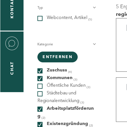
KONTAKT
5 Er
Typ
gen
regi
Webcontent, Artikel
n
(5)
Kategorie
ENTFERNEN
CHAT
icecenter
Zuschuss
(4)
Kommunen
(3)
Öffentliche Kunden
(3)
taktformular
Städtebau und
Regionalentwicklung
(3)
Arbeitsplatzförderun
g
erportal
(2)
Existenzgründung
(2)