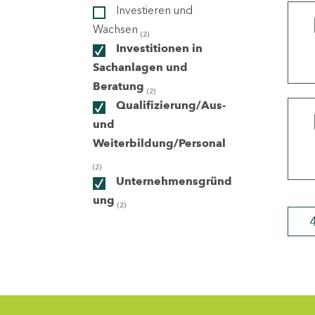
Investieren und
Wachsen
(2)
ndorte
Investitionen in
Sachanlagen und
Beratung
(2)
Qualifizierung/Aus-
und
Weiterbildung/Personal
(2)
Unternehmensgründ
ung
(2)