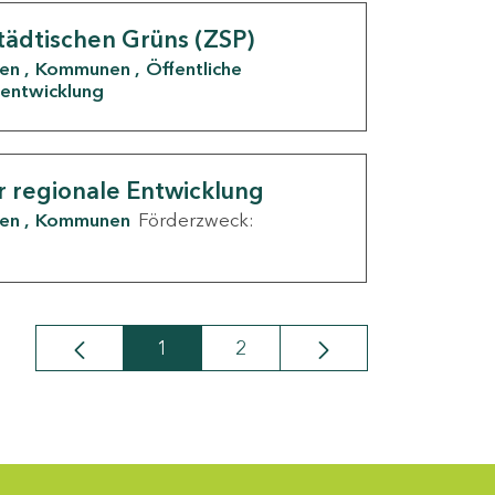
tädtischen Grüns (ZSP)
den
Kommunen
Öffentliche
entwicklung
r regionale Entwicklung
den
Kommunen
Förderzweck:
1
2
Seite
Seite