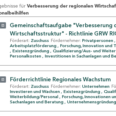
gebnisse für
Verbesserung der regionalen Wirtschafts
onalbeihilfen
Gemeinschaftsaufgabe "Verbesserung d
Wirtschaftsstruktur" - Richtlinie GRW R
Förderart:
Zuschuss
Fördernehmer:
Privatpersonen
Arbeitsplatzförderung
Forschung, Innovation und 
Existenzgründung
Qualifizierung/Aus- und Weite
Personalkosten
Investitionen in Sachanlagen und B
Förderrichtlinie Regionales Wachstum
Förderart:
Zuschuss
Fördernehmer:
Unternehmen
F
Investieren und Wachsen
Existenzgründung
Quali
Weiterbildung/Personal
Forschung, Innovationen un
Sachanlagen und Beratung
Unternehmensgründun