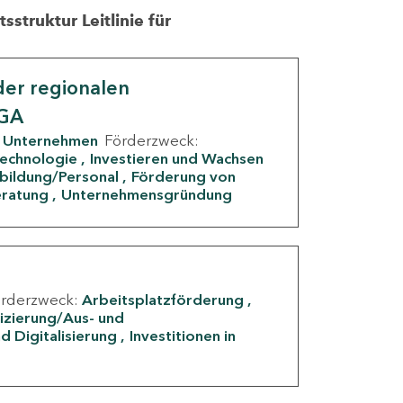
struktur Leitlinie für
er regionalen
IGA
Unternehmen
Förderzweck:
Technologie
Investieren und Wachsen
rbildung/Personal
Förderung von
eratung
Unternehmensgründung
örderzweck:
Arbeitsplatzförderung
fizierung/Aus- und
d Digitalisierung
Investitionen in
g