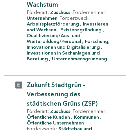
Wachstum
Förderart:
Zuschuss
Fördernehmer:
Unternehmen
Förderzweck:
Arbeitsplatzförderung
Investieren
und Wachsen
Existenzgründung
Qualifizierung/Aus- und
Weiterbildung/Personal
Forschung,
Innovationen und Digitalisierung
Investitionen in Sachanlagen und
Beratung
Unternehmensgründung
Zukunft Stadtgrün -
Verbesserung des
städtischen Grüns (ZSP)
Förderart:
Zuschuss
Fördernehmer:
Öffentliche Kunden
Kommunen
Öffentliche Unternehmen
Förderzweck:
Städtebau und