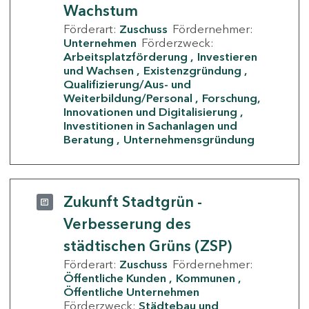
Wachstum
Förderart:
Zuschuss
Fördernehmer:
Unternehmen
Förderzweck:
Arbeitsplatzförderung
Investieren
und Wachsen
Existenzgründung
Qualifizierung/Aus- und
Weiterbildung/Personal
Forschung,
Innovationen und Digitalisierung
Investitionen in Sachanlagen und
Beratung
Unternehmensgründung
Zukunft Stadtgrün -
Verbesserung des
städtischen Grüns (ZSP)
Förderart:
Zuschuss
Fördernehmer:
Öffentliche Kunden
Kommunen
Öffentliche Unternehmen
Förderzweck:
Städtebau und