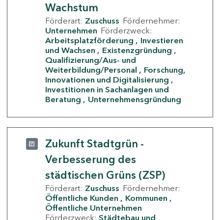
Wachstum
Förderart:
Zuschuss
Fördernehmer:
Unternehmen
Förderzweck:
Arbeitsplatzförderung
Investieren
und Wachsen
Existenzgründung
Qualifizierung/Aus- und
Weiterbildung/Personal
Forschung,
Innovationen und Digitalisierung
Investitionen in Sachanlagen und
Beratung
Unternehmensgründung
Zukunft Stadtgrün -
Verbesserung des
städtischen Grüns (ZSP)
Förderart:
Zuschuss
Fördernehmer:
Öffentliche Kunden
Kommunen
Öffentliche Unternehmen
Förderzweck:
Städtebau und