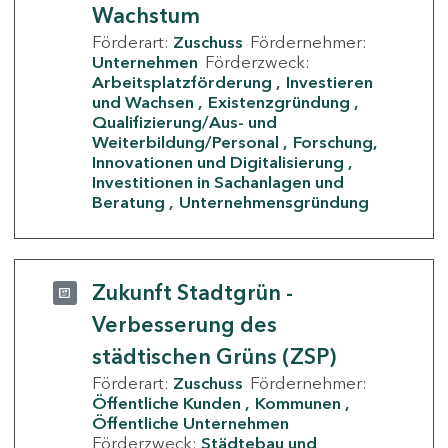
Wachstum
Förderart:
Zuschuss
Fördernehmer:
Unternehmen
Förderzweck:
Arbeitsplatzförderung
Investieren
und Wachsen
Existenzgründung
Qualifizierung/Aus- und
Weiterbildung/Personal
Forschung,
Innovationen und Digitalisierung
Investitionen in Sachanlagen und
Beratung
Unternehmensgründung
Zukunft Stadtgrün -
Verbesserung des
städtischen Grüns (ZSP)
Förderart:
Zuschuss
Fördernehmer:
Öffentliche Kunden
Kommunen
Öffentliche Unternehmen
Förderzweck:
Städtebau und