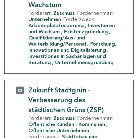
Wachstum
Förderart:
Zuschuss
Fördernehmer:
Unternehmen
Förderzweck:
Arbeitsplatzförderung
Investieren
und Wachsen
Existenzgründung
Qualifizierung/Aus- und
Weiterbildung/Personal
Forschung,
Innovationen und Digitalisierung
Investitionen in Sachanlagen und
Beratung
Unternehmensgründung
Zukunft Stadtgrün -
Verbesserung des
städtischen Grüns (ZSP)
Förderart:
Zuschuss
Fördernehmer:
Öffentliche Kunden
Kommunen
Öffentliche Unternehmen
Förderzweck:
Städtebau und