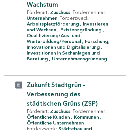
Wachstum
Förderart:
Zuschuss
Fördernehmer:
Unternehmen
Förderzweck:
Arbeitsplatzförderung
Investieren
und Wachsen
Existenzgründung
Qualifizierung/Aus- und
Weiterbildung/Personal
Forschung,
Innovationen und Digitalisierung
Investitionen in Sachanlagen und
Beratung
Unternehmensgründung
Zukunft Stadtgrün -
Verbesserung des
städtischen Grüns (ZSP)
Förderart:
Zuschuss
Fördernehmer:
Öffentliche Kunden
Kommunen
Öffentliche Unternehmen
Förderzweck:
Städtebau und