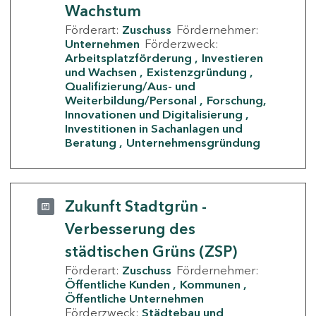
Wachstum
Förderart:
Zuschuss
Fördernehmer:
Unternehmen
Förderzweck:
Arbeitsplatzförderung
Investieren
und Wachsen
Existenzgründung
Qualifizierung/Aus- und
Weiterbildung/Personal
Forschung,
Innovationen und Digitalisierung
Investitionen in Sachanlagen und
Beratung
Unternehmensgründung
Zukunft Stadtgrün -
Verbesserung des
städtischen Grüns (ZSP)
Förderart:
Zuschuss
Fördernehmer:
Öffentliche Kunden
Kommunen
Öffentliche Unternehmen
Förderzweck:
Städtebau und