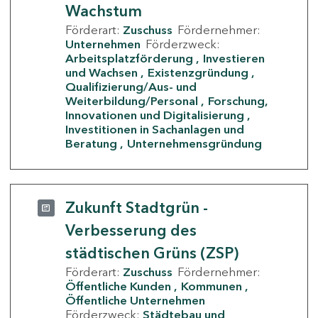
Wachstum
Förderart:
Zuschuss
Fördernehmer:
Unternehmen
Förderzweck:
Arbeitsplatzförderung
Investieren
und Wachsen
Existenzgründung
Qualifizierung/Aus- und
Weiterbildung/Personal
Forschung,
Innovationen und Digitalisierung
Investitionen in Sachanlagen und
Beratung
Unternehmensgründung
Zukunft Stadtgrün -
Verbesserung des
städtischen Grüns (ZSP)
Förderart:
Zuschuss
Fördernehmer:
Öffentliche Kunden
Kommunen
Öffentliche Unternehmen
Förderzweck:
Städtebau und