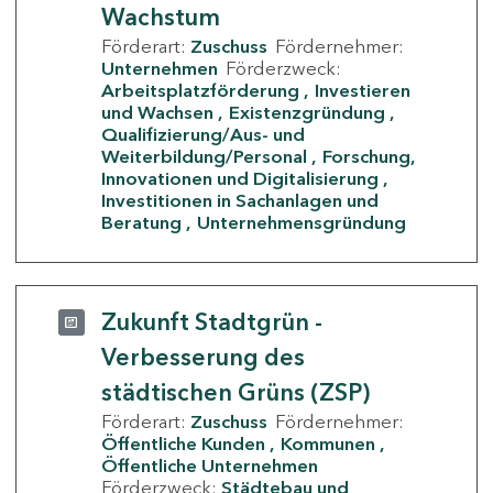
Wachstum
Förderart:
Zuschuss
Fördernehmer:
Unternehmen
Förderzweck:
Arbeitsplatzförderung
Investieren
und Wachsen
Existenzgründung
Qualifizierung/Aus- und
Weiterbildung/Personal
Forschung,
Innovationen und Digitalisierung
Investitionen in Sachanlagen und
Beratung
Unternehmensgründung
Zukunft Stadtgrün -
Verbesserung des
städtischen Grüns (ZSP)
Förderart:
Zuschuss
Fördernehmer:
Öffentliche Kunden
Kommunen
Öffentliche Unternehmen
Förderzweck:
Städtebau und